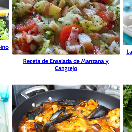
pino
La
Receta de Ensalada de Manzana y
Cangrejo