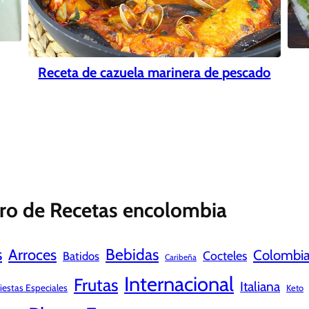
Receta de cazuela marinera de pescado
ro de Recetas encolombia
s
Bebidas
Arroces
Colombi
Cocteles
Batidos
Caribeña
Internacional
Frutas
Italiana
iestas Especiales
Keto