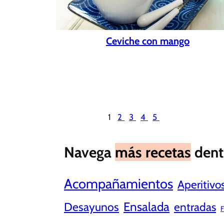
Ceviche con mango
1
2
3
4
5
Navega
más recetas
dent
Acompañamientos
Aperitivo
Ensalada
Desayunos
entradas
F