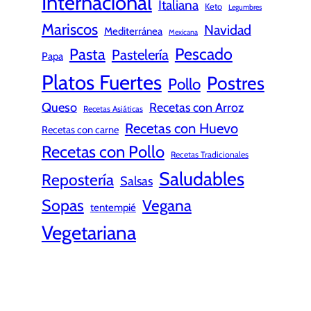
Internacional
Italiana
Keto
Legumbres
Mariscos
Navidad
Mediterránea
Mexicana
Pescado
Pasta
Pastelería
Papa
Platos Fuertes
Postres
Pollo
Queso
Recetas con Arroz
Recetas Asiáticas
Recetas con Huevo
Recetas con carne
Recetas con Pollo
Recetas Tradicionales
Saludables
Repostería
Salsas
Sopas
Vegana
tentempié
Vegetariana