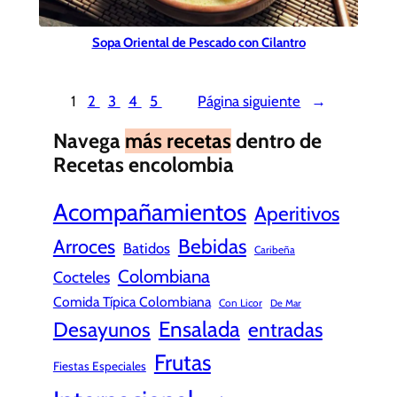
Sopa Oriental de Pescado con Cilantro
1
2
3
4
5
Página siguiente
→
Navega
más recetas
dentro de
Recetas encolombia
Acompañamientos
Aperitivos
Bebidas
Arroces
Batidos
Caribeña
Colombiana
Cocteles
Comida Típica Colombiana
Con Licor
De Mar
Ensalada
Desayunos
entradas
Frutas
Fiestas Especiales