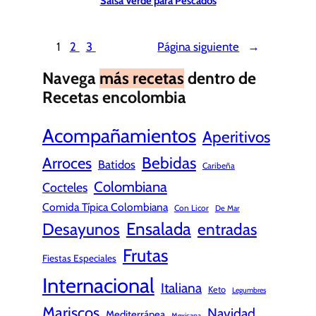
Salsa Verde para Pescados
1
2
3
Página siguiente
→
Navega
más recetas
dentro de
Recetas encolombia
Acompañamientos
Aperitivos
Bebidas
Arroces
Batidos
Caribeña
Colombiana
Cocteles
Comida Típica Colombiana
Con Licor
De Mar
Ensalada
Desayunos
entradas
Frutas
Fiestas Especiales
Internacional
Italiana
Keto
Legumbres
Mariscos
Navidad
Mediterránea
Mexicana