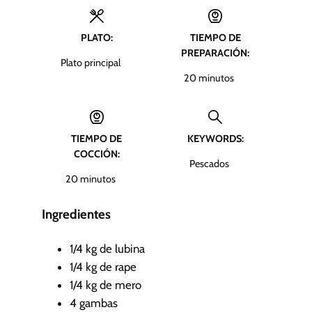
PLATO:
TIEMPO DE
PREPARACIÓN:
Plato principal
m
20
minutos
i
n
u
TIEMPO DE
KEYWORDS:
t
COCCIÓN:
o
Pescados
s
m
20
minutos
i
n
Ingredientes
u
t
1/4
kg
de lubina
o
1/4
kg
de rape
s
1/4
kg
de mero
4
gambas