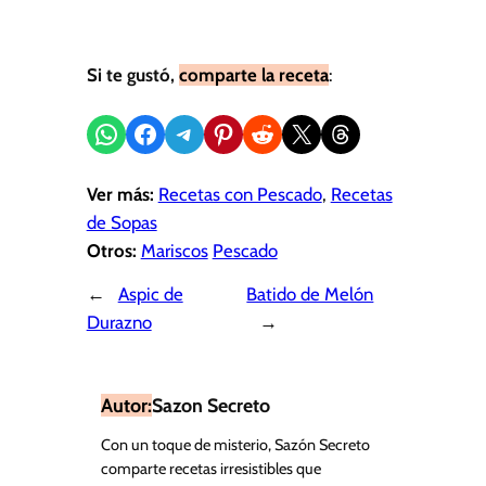
Si te gustó,
comparte la receta
:
Compartir en WhatsApp
Compartir en Facebook
Compartir en Telegram
Compartir en Pinterest
Compartir en Reddit
Compartir en X
Share on Threads
Ver más:
Recetas con Pescado
, 
Recetas
de Sopas
Otros:
Mariscos
Pescado
←
Aspic de
Batido de Melón
Durazno
→
Autor:
Sazon Secreto
Con un toque de misterio, Sazón Secreto
comparte recetas irresistibles que