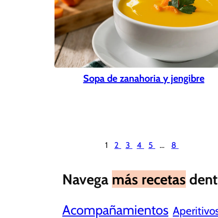
Sopa de zanahoria y jengibre
1
2
3
4
5
…
8
Navega
más recetas
dent
Acompañamientos
Aperitivo