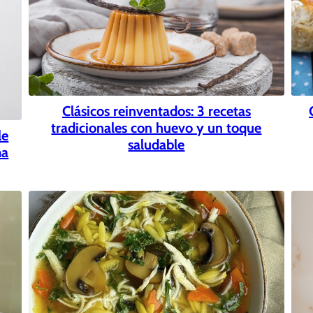
Clásicos reinventados: 3 recetas
tradicionales con huevo y un toque
le
saludable
ma