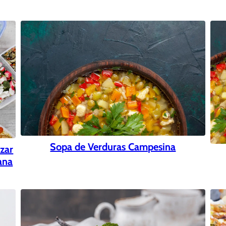
Sopa de Verduras Campesina
zar
ana