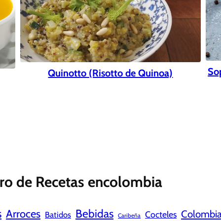
So
Quinotto (Risotto de Quinoa)
ro de Recetas encolombia
s
Bebidas
Arroces
Colombi
Cocteles
Batidos
Caribeña