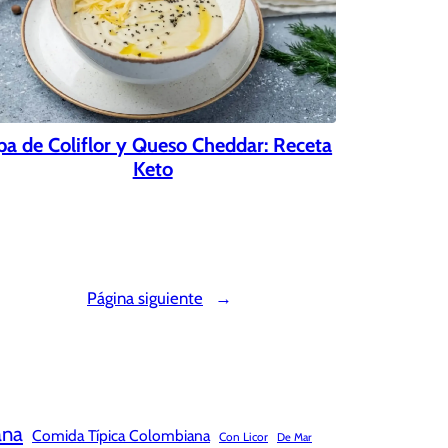
pa de Coliflor y Queso Cheddar: Receta
Keto
Página siguiente
→
ana
Comida Típica Colombiana
Con Licor
De Mar