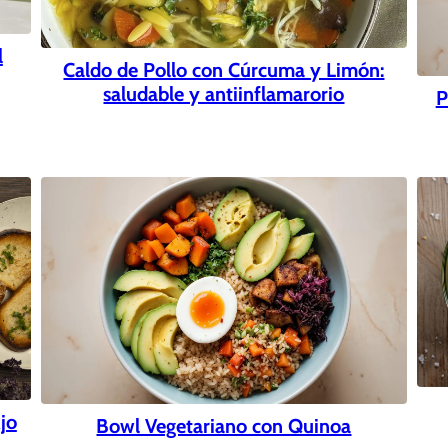
l
Caldo de Pollo con Cúrcuma y Limón:
saludable y antiinflamarorio
P
jo
Bowl Vegetariano con Quinoa