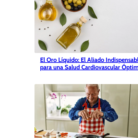
El Oro Líquido: El Aliado Indispensab
para una Salud Cardiovascular Ópti