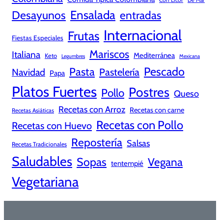
Ensalada
Desayunos
entradas
Internacional
Frutas
Fiestas Especiales
Mariscos
Italiana
Mediterránea
Keto
Legumbres
Mexicana
Pescado
Pasta
Pastelería
Navidad
Papa
Platos Fuertes
Postres
Pollo
Queso
Recetas con Arroz
Recetas con carne
Recetas Asiáticas
Recetas con Pollo
Recetas con Huevo
Repostería
Salsas
Recetas Tradicionales
Saludables
Sopas
Vegana
tentempié
Vegetariana