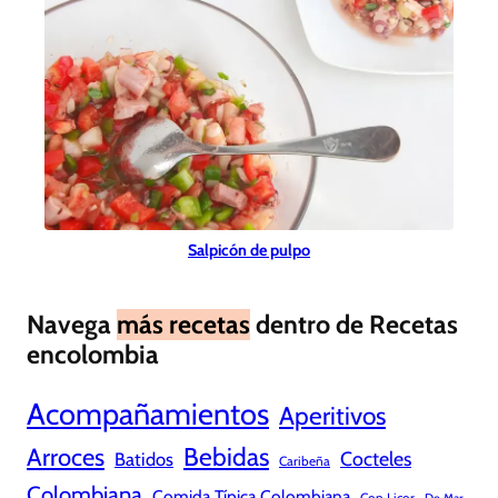
Salpicón de pulpo
Navega
más recetas
dentro de Recetas
encolombia
Acompañamientos
Aperitivos
Bebidas
Arroces
Cocteles
Batidos
Caribeña
Colombiana
Comida Típica Colombiana
Con Licor
De Mar