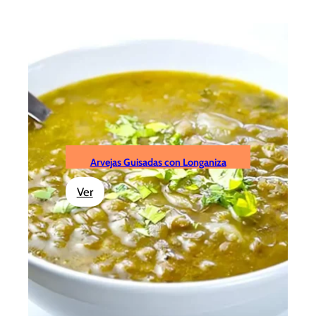
Arvejas Guisadas con Longaniza
:
Ver
Arvejas
Guisadas
con
Longaniza