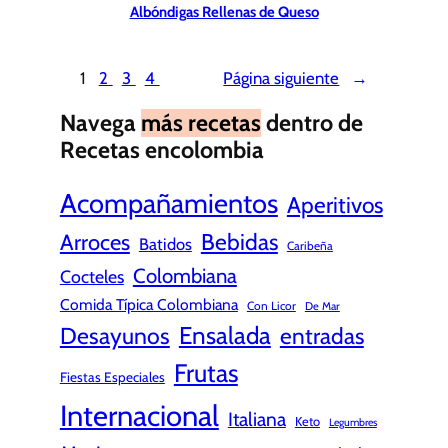
Albóndigas Rellenas de Queso
1
2
3
4
Página siguiente
→
Navega
más recetas
dentro de
Recetas encolombia
Acompañamientos
Aperitivos
Bebidas
Arroces
Batidos
Caribeña
Colombiana
Cocteles
Comida Típica Colombiana
Con Licor
De Mar
Ensalada
Desayunos
entradas
Frutas
Fiestas Especiales
Internacional
Italiana
Keto
Legumbres