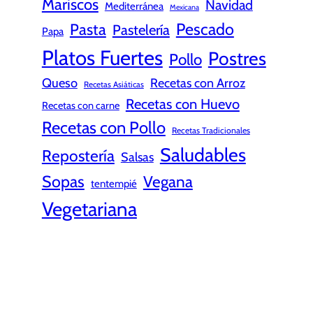
Mariscos
Navidad
Mediterránea
Mexicana
Pescado
Pasta
Pastelería
Papa
Platos Fuertes
Postres
Pollo
Queso
Recetas con Arroz
Recetas Asiáticas
Recetas con Huevo
Recetas con carne
Recetas con Pollo
Recetas Tradicionales
Saludables
Repostería
Salsas
Sopas
Vegana
tentempié
Vegetariana