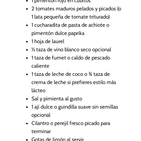
1
pimentón rojo
en cubitos
2
tomates maduros
pelados y picados (o
1 lata pequeña de tomate triturado)
1
cucharadita de pasta de achiote o
pimentón dulce
paprika
1
hoja de laurel
½
taza de vino blanco seco
opcional
1
taza de fumet o caldo de pescado
caliente
1
taza de leche de coco
o ¾ taza de
crema de leche si prefieres estilo más
lácteo
Sal y pimienta al gusto
1
ají dulce o guindilla suave sin semillas
opcional
Cilantro o perejil fresco picado para
terminar
Gotas de limón al servir