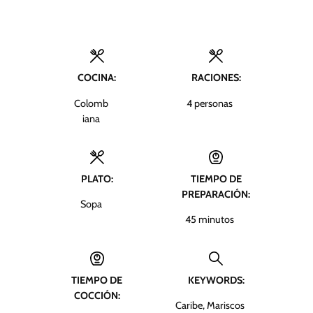
COCINA:
RACIONES:
Colomb
4
personas
iana
PLATO:
TIEMPO DE
PREPARACIÓN:
Sopa
m
45
minutos
i
n
u
TIEMPO DE
KEYWORDS:
t
COCCIÓN:
o
Caribe, Mariscos
s