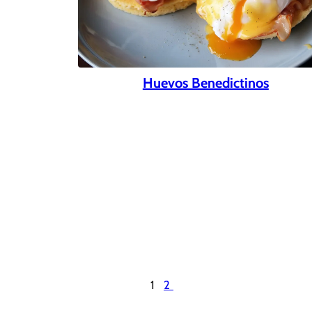
Huevos Benedictinos
1
2