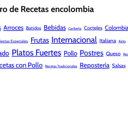
ro de Recetas encolombia
s
Bebidas
Arroces
Colombi
Cocteles
Batidos
Caribeña
Internacional
Frutas
Italiana
iestas Especiales
Keto
Platos Fuertes
Postres
ado
Pollo
Queso
Rec
cetas con Pollo
Repostería
Salsas
Recetas Tradicionales