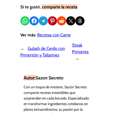
Si te gustó,
comparte la receta
:
Compartir en WhatsApp
Compartir en Facebook
Compartir en Telegram
Compartir en Pinterest
Compartir en Reddit
Compartir en X
Share on Threads
Ver más:
Recetas con Carne
Steak
←
Gulash de Cerdo con
Pimienta
Pimentón y Tallarines
→
Autor:
Sazon Secreto
Con un toque de misterio, Sazón Secreto
comparte recetas irresistibles que
sorprenden en cada bocado. Especializado
en transformar ingredientes cotidianos en
platos extraordinarios, su pasión por la