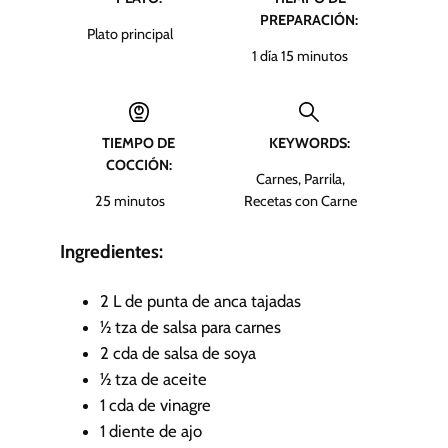
PREPARACIÓN:
Plato principal
d
m
1
día
15
minutos
í
i
a
n
u
TIEMPO DE
KEYWORDS:
t
COCCIÓN:
o
Carnes, Parrila,
s
m
25
minutos
Recetas con Carne
i
n
Ingredientes:
u
t
2
L
de punta de anca tajadas
o
½
tza
de salsa para carnes
s
2
cda
de salsa de soya
½
tza
de aceite
1
cda
de vinagre
1
diente de ajo