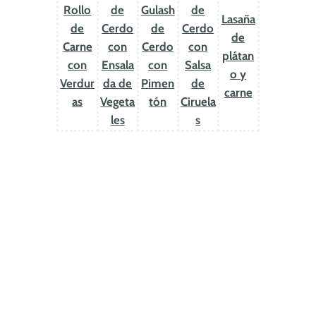
Rollo
de
Gulash
de
Lasaña
de
Cerdo
de
Cerdo
de
Carne
con
Cerdo
con
plátan
con
Ensala
con
Salsa
o y
Verdur
da de
Pimen
de
carne
as
Vegeta
tón
Ciruela
les
s