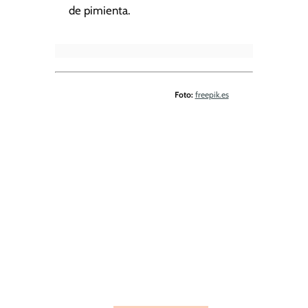
de pimienta.
Foto:
freepik.es