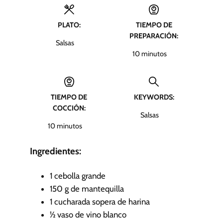
PLATO:
TIEMPO DE
PREPARACIÓN:
Salsas
m
10
minutos
i
n
u
TIEMPO DE
KEYWORDS:
t
COCCIÓN:
o
Salsas
s
m
10
minutos
i
n
Ingredientes:
u
t
1
cebolla grande
o
150
g
de mantequilla
s
1
cucharada sopera de harina
½
vaso de vino blanco