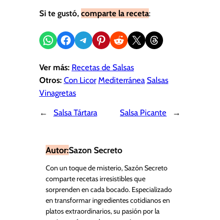
Si te gustó,
comparte la receta
:
Compartir en WhatsApp
Compartir en Facebook
Compartir en Telegram
Compartir en Pinterest
Compartir en Reddit
Compartir en X
Share on Threads
Ver más:
Recetas de Salsas
Otros:
Con Licor
Mediterránea
Salsas
Vinagretas
←
Salsa Tártara
Salsa Picante
→
Autor:
Sazon Secreto
Con un toque de misterio, Sazón Secreto
comparte recetas irresistibles que
sorprenden en cada bocado. Especializado
en transformar ingredientes cotidianos en
platos extraordinarios, su pasión por la