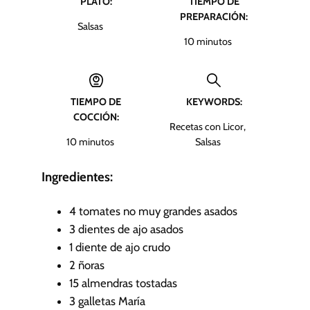
PLATO:
TIEMPO DE
PREPARACIÓN:
Salsas
m
10
minutos
i
n
u
TIEMPO DE
KEYWORDS:
t
COCCIÓN:
o
Recetas con Licor,
s
m
10
minutos
Salsas
i
n
Ingredientes:
u
t
4
tomates no muy grandes asados
o
3
dientes de ajo asados
s
1
diente de ajo crudo
2
ñoras
15
almendras tostadas
3
galletas María