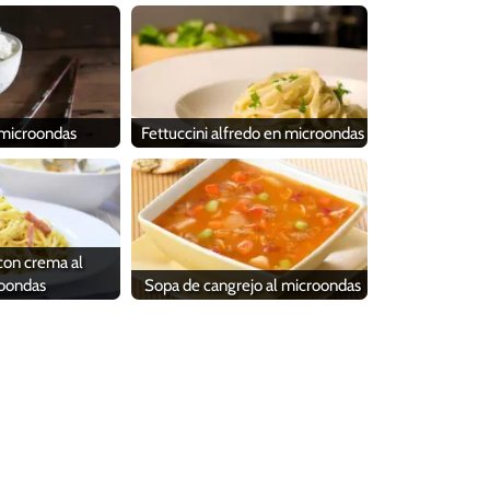
 microondas
Fettuccini alfredo en microondas
 con crema al
oondas
Sopa de cangrejo al microondas