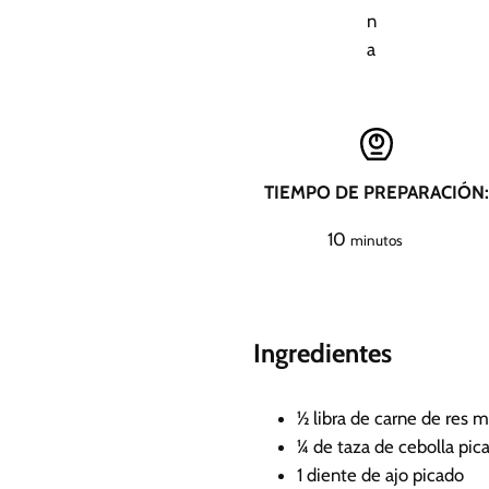
n
a
TIEMPO DE PREPARACIÓN:
m
10
minutos
i
n
u
Ingredientes
t
o
s
½
libra de carne de res m
¼
de taza de cebolla pic
1
diente de ajo picado