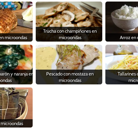
Trucha con champiñones en
 en microondas
microondas
Arroz en
arón y naranja en
Pescado con mostaza en
Tallarines
oondas
microondas
micr
 microondas