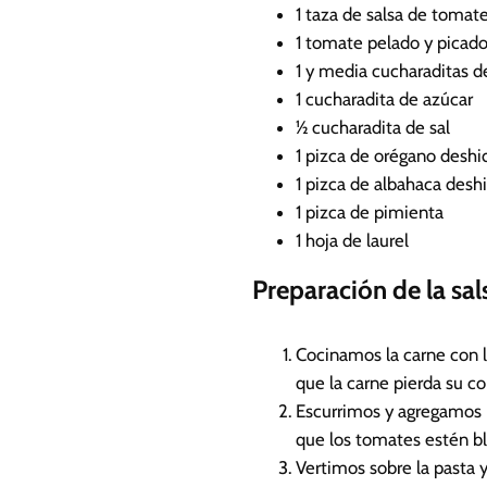
1
taza de salsa de tomat
1
tomate pelado y picad
1
y media cucharaditas de
1
cucharadita de azúcar
½
cucharadita de sal
1
pizca de orégano deshi
1
pizca de albahaca desh
1
pizca de pimienta
1
hoja de laurel
Preparación de la sa
Cocinamos la carne con la
que la carne pierda su c
Escurrimos y agregamos 
que los tomates estén bl
Vertimos sobre la pasta y