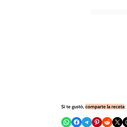
Si te gustó,
comparte la receta
:
Compartir en WhatsApp
Compartir en Facebook
Compartir en Telegram
Compartir en Pinterest
Compartir en Reddit
Compartir en X
Sh