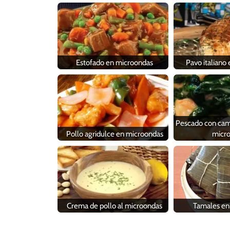
Estofado en microondas
Pavo italiano
Pescado con cam
Pollo agridulce en microondas
micr
Crema de pollo al microondas
Tamales en