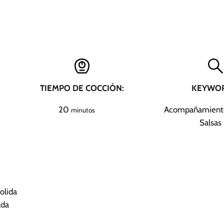
TIEMPO DE COCCIÓN:
KEYWOR
m
20
Acompañamiento
minutos
i
Salsas
n
u
t
o
s
olida
ada