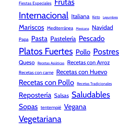
Frutas
Fiestas Especiales
Internacional
Italiana
Keto
Legumbres
Mariscos
Navidad
Mediterránea
Mexicana
Pescado
Pasta
Pastelería
Papa
Platos Fuertes
Postres
Pollo
Queso
Recetas con Arroz
Recetas Asiáticas
Recetas con Huevo
Recetas con carne
Recetas con Pollo
Recetas Tradicionales
Saludables
Repostería
Salsas
Sopas
Vegana
tentempié
Vegetariana