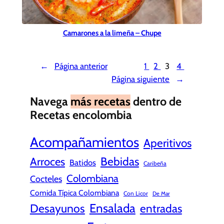
Camarones a la limeña – Chupe
←
Página anterior
1
2
3
4
Página siguiente
→
Navega
más recetas
dentro de
Recetas encolombia
Acompañamientos
Aperitivos
Bebidas
Arroces
Batidos
Caribeña
Colombiana
Cocteles
Comida Típica Colombiana
Con Licor
De Mar
Ensalada
Desayunos
entradas