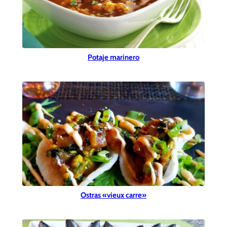
Potaje marinero
Ostras «vieux carre»