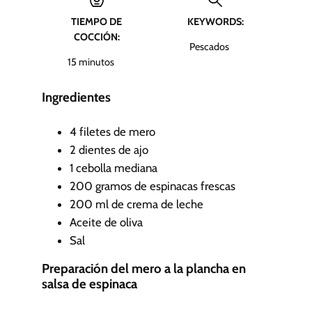
u
TIEMPO DE
KEYWORDS:
t
COCCIÓN:
o
Pescados
s
m
15
minutos
i
n
Ingredientes
u
t
4
filetes de mero
o
2
dientes de ajo
s
1
cebolla mediana
200
gramos de espinacas frescas
200
ml
de crema de leche
Aceite de oliva
Sal
Preparación del mero a la plancha en
salsa de espinaca