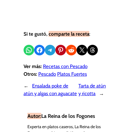
Si te gustó,
comparte la receta
:
Compartir en WhatsApp
Compartir en Facebook
Compartir en Telegram
Compartir en Pinterest
Compartir en Reddit
Compartir en X
Share on Threads
Ver más:
Recetas con Pescado
Otros:
Pescado
Platos Fuertes
←
Ensalada poke de
Tarta de atún
atún y algas con aguacate
y ricotta
→
Autor:
La Reina de los Fogones
Experta en platos caseros, La Reina de los