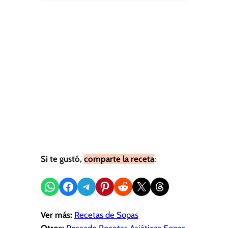
Si te gustó,
comparte la receta
:
Compartir en WhatsApp
Compartir en Facebook
Compartir en Telegram
Compartir en Pinterest
Compartir en Reddit
Compartir en X
Share on Threads
Ver más:
Recetas de Sopas
Otros:
Pescado
Recetas Asiáticas
Sopas