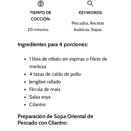
u
TIEMPO DE
KEYWORDS:
t
COCCIÓN:
o
Pescados, Recetas
s
m
20
minutos
Asiáticas, Sopas
i
n
Ingredientes para 4 porciones:
u
t
1
libra de róbalo sin espinas o filete de
o
merluza
s
4
tazas de caldo de pollo
Jengibre rallado
Fécula de maíz
Salsa soya
Cilantro
Preparación de Sopa Oriental de
Pescado con Cilantro: