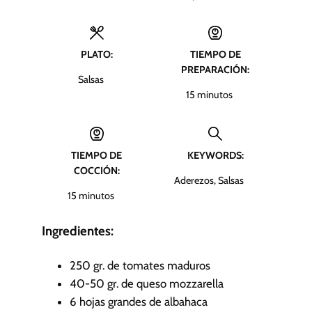
PLATO:
TIEMPO DE
PREPARACIÓN:
Salsas
m
15
minutos
i
n
u
TIEMPO DE
KEYWORDS:
t
COCCIÓN:
o
Aderezos, Salsas
s
m
15
minutos
i
n
Ingredientes:
u
t
250
gr.
de tomates maduros
o
40-50
gr.
de queso mozzarella
s
6
hojas grandes de albahaca