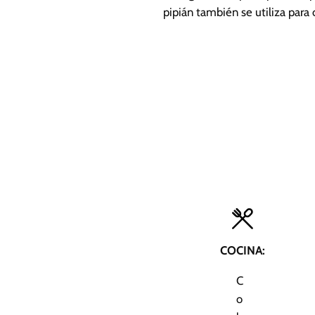
pipián también se utiliza para 
COCINA:
C
o