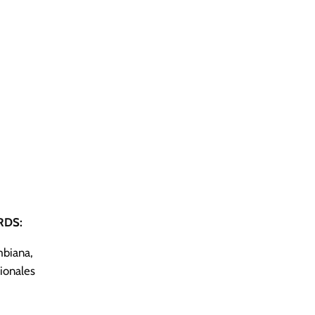
DS:
biana,
ionales