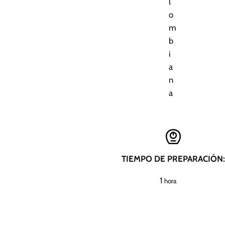
l
o
m
b
i
a
n
a
TIEMPO DE PREPARACIÓN:
h
1
hora
o
r
a