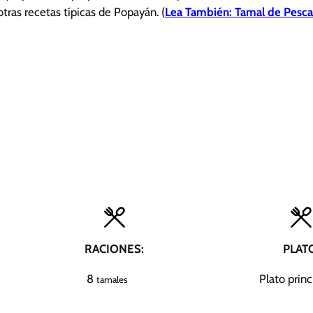
otras recetas típicas de Popayán. (
Lea También: Tamal de Pesc
RACIONES:
PLAT
8
Plato princ
tamales