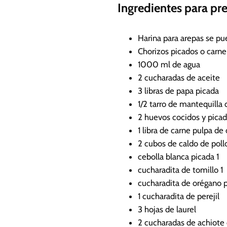
Ingredientes para pr
Harina para arepas
se pu
Chorizos picados o carne
1000
ml
de agua
2
cucharadas de aceite
3
libras de papa picada
1/2
tarro de mantequilla
2
huevos cocidos y pica
1
libra de carne pulpa de
2
cubos de caldo de poll
cebolla blanca picada
1
cucharadita de tomillo
1
cucharadita de orégano 
1
cucharadita de perejil
3
hojas de laurel
2
cucharadas de achiote 