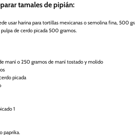
eparar tamales de pipián:
ede usar harina para tortillas mexicanas o semolina fina, 500 g
 pulpa de cerdo picada
500 gramos.
 de maní o 250 gramos de maní tostado y molido
dos
 cerdo picada
o
picado
1
o paprika.