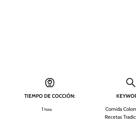
TIEMPO DE COCCIÓN:
KEYWOR
h
1
Comida Colom
hora
o
Recetas Tradic
r
a