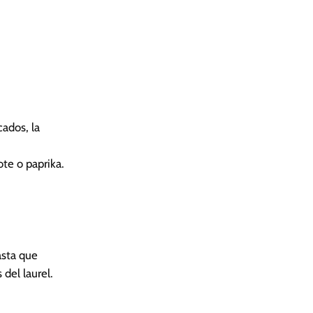
cados, la
ote o paprika.
asta que
del laurel.