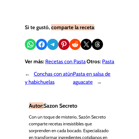
Si te gustó,
comparte la receta
:
Compartir en WhatsApp
Compartir en Facebook
Compartir en Telegram
Compartir en Pinterest
Compartir en Reddit
Compartir en X
Share on Threads
Ver más:
Recetas con Pasta
Otros:
Pasta
←
Conchas con atún
Pasta en salsa de
y habichuelas
aguacate
→
Autor:
Sazon Secreto
Con un toque de misterio, Sazón Secreto
comparte recetas irresistibles que
sorprenden en cada bocado. Especializado
en transformar ingredientes cotidianos en