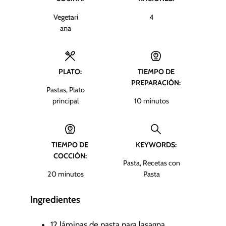
Vegetari
4
ana
PLATO:
TIEMPO DE
PREPARACIÓN:
Pastas, Plato
m
principal
10
minutos
i
n
u
TIEMPO DE
KEYWORDS:
t
COCCIÓN:
o
Pasta, Recetas con
s
m
20
minutos
Pasta
i
n
Ingredientes
u
t
12
láminas de pasta para lasagna