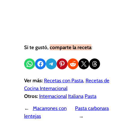
Si te gustó,
comparte la receta
:
Compartir en WhatsApp
Compartir en Facebook
Compartir en Telegram
Compartir en Pinterest
Compartir en Reddit
Compartir en X
Share on Threads
Ver más:
Recetas con Pasta
, 
Recetas de
Cocina Internacional
Otros:
Internacional
Italiana
Pasta
←
Macarrones con
Pasta carbonara
lentejas
→