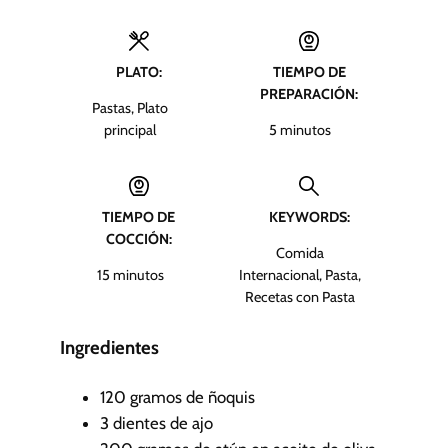
PLATO:
TIEMPO DE
PREPARACIÓN:
Pastas, Plato
m
principal
5
minutos
i
n
u
TIEMPO DE
KEYWORDS:
t
COCCIÓN:
o
Comida
s
m
15
minutos
Internacional, Pasta,
i
Recetas con Pasta
n
u
Ingredientes
t
o
120
gramos de ñoquis
s
3
dientes de ajo