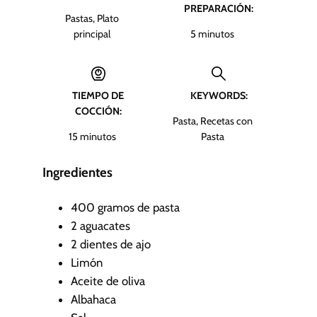
PREPARACIÓN:
Pastas, Plato
m
principal
5
minutos
i
n
u
TIEMPO DE
KEYWORDS:
t
COCCIÓN:
o
Pasta, Recetas con
s
m
15
minutos
Pasta
i
n
Ingredientes
u
t
400
gramos de pasta
o
2
aguacates
s
2
dientes de ajo
Limón
Aceite de oliva
Albahaca