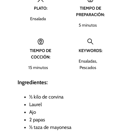
PLATO:
TIEMPO DE
PREPARACIÓN:
Ensalada
m
5
minutos
i
n
u
TIEMPO DE
KEYWORDS:
t
COCCIÓN:
o
Ensaladas,
s
m
15
minutos
Pescados
i
n
Ingredientes:
u
t
½
kilo de corvina
o
Laurel
s
Ajo
2
papas
½
taza de mayonesa