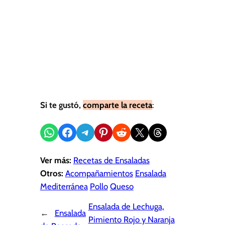
Si te gustó,
comparte la receta
:
Compartir en WhatsApp
Compartir en Facebook
Compartir en Telegram
Compartir en Pinterest
Compartir en Reddit
Compartir en X
Share on Threads
Ver más:
Recetas de Ensaladas
Otros:
Acompañamientos
Ensalada
Mediterránea
Pollo
Queso
Ensalada de Lechuga,
←
Ensalada
Pimiento Rojo y Naranja