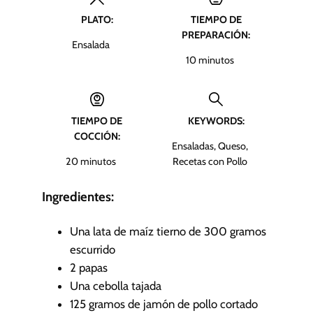
PLATO:
TIEMPO DE
PREPARACIÓN:
Ensalada
m
10
minutos
i
n
u
TIEMPO DE
KEYWORDS:
t
COCCIÓN:
o
Ensaladas, Queso,
s
m
20
minutos
Recetas con Pollo
i
n
Ingredientes:
u
t
Una lata de maíz tierno de 300 gramos
o
escurrido
s
2
papas
Una cebolla tajada
125
gramos de jamón de pollo cortado