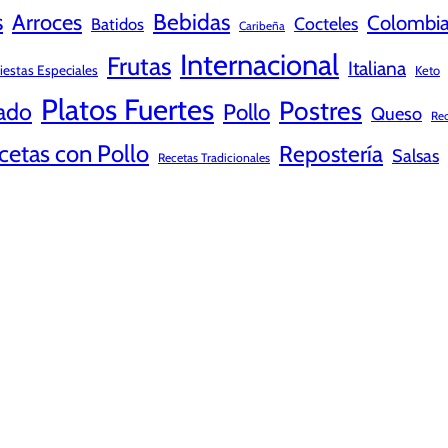
s
Bebidas
Arroces
Colombi
Cocteles
Batidos
Caribeña
Internacional
Frutas
Italiana
iestas Especiales
Keto
Platos Fuertes
Postres
ado
Pollo
Queso
Rec
cetas con Pollo
Repostería
Salsas
Recetas Tradicionales