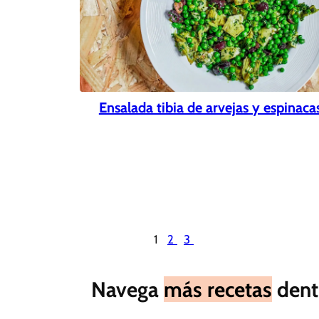
Ensalada tibia de arvejas y espinaca
1
2
3
Navega
más recetas
dent