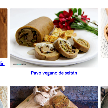
lín
Pavo vegano de seitán