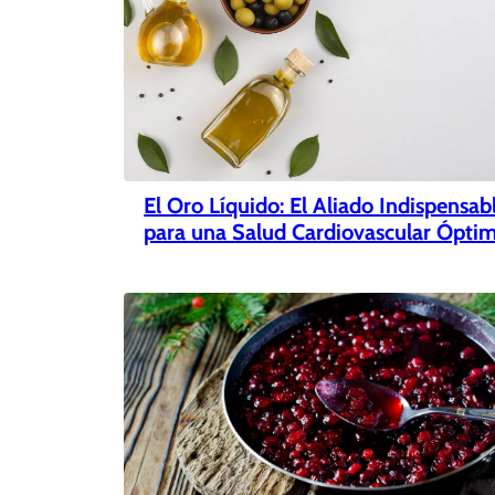
El Oro Líquido: El Aliado Indispensab
para una Salud Cardiovascular Ópti