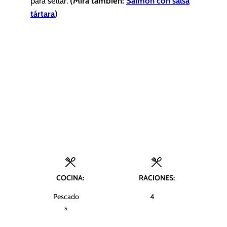
para sellar.
(Mira también:
Salmón con salsa
tártara
)
COCINA:
RACIONES:
Pescado
4
s