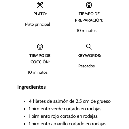
PLATO:
TIEMPO DE
PREPARACIÓN:
Plato principal
m
10
minutos
i
n
u
TIEMPO DE
KEYWORDS:
t
COCCIÓN:
o
Pescados
s
m
10
minutos
i
n
Ingredientes
u
t
4
filetes de salmón de 2.5 cm de grueso
o
1
pimiento verde cortado en rodajas
s
1
pimiento rojo cortado en rodajas
1
pimiento amarillo cortado en rodajas