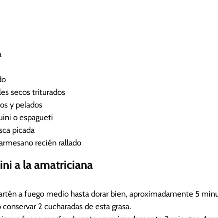
u
t
o
s
a
do
les secos triturados
os y pelados
guini o espagueti
sca picada
armesano recién rallado
ini a la amatriciana
 sartén a fuego medio hasta dorar bien, aproximadamente 5 minut
ro conservar 2 cucharadas de esta grasa.