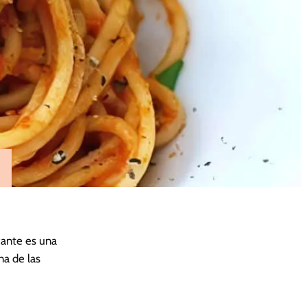
a
cante es una
na de las