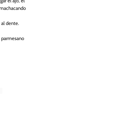
r el ajo, el
, machacando
 al dente.
so parmesano