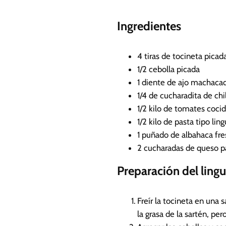
u
Ingredientes
t
o
s
4
tiras de tocineta picad
1/2
cebolla picada
1
diente de ajo machaca
1/4
de cucharadita de chi
1/2
kilo de tomates
cocid
1/2
kilo de pasta tipo lin
1
puñado de albahaca fre
2
cucharadas de queso p
Preparación del lingu
Freír la tocineta en una
la grasa de la sartén, pe