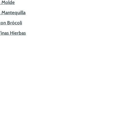
en Molde
n Mantequilla
con Brócoli
Finas Hierbas