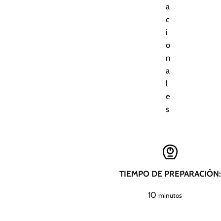
a
c
i
o
n
a
l
e
s
TIEMPO DE PREPARACIÓN:
m
10
minutos
i
n