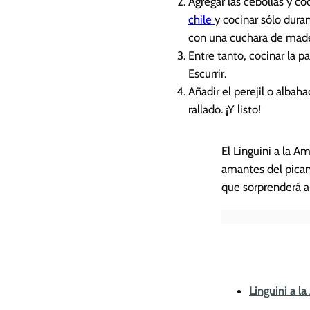
Agregar las cebollas y c
chile
y cocinar sólo dur
con una cuchara de made
Entre tanto, cocinar la p
Escurrir.
Añadir el perejil o albah
rallado. ¡Y listo!
El Linguini a la A
amantes del pican
que sorprenderá a
Linguini a l