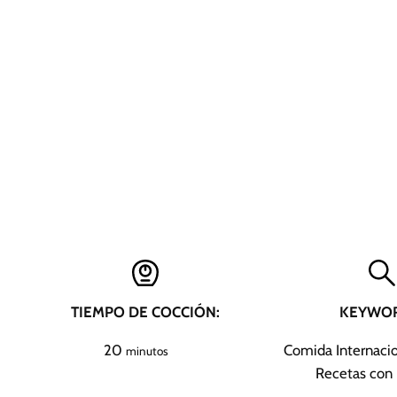
TIEMPO DE COCCIÓN:
KEYWOR
m
20
Comida Internacio
minutos
i
Recetas con 
n