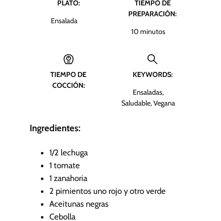
PLATO:
TIEMPO DE
PREPARACIÓN:
Ensalada
m
10
minutos
i
n
u
TIEMPO DE
KEYWORDS:
t
COCCIÓN:
o
Ensaladas,
s
Saludable, Vegana
Ingredientes:
1/2
lechuga
1
tomate
1
zanahoria
2
pimientos
uno rojo y otro verde
Aceitunas negras
Cebolla