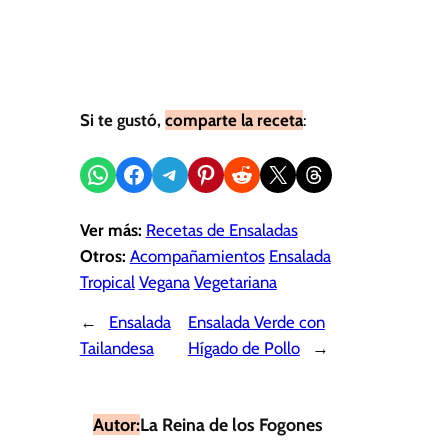
Si te gustó,
comparte la receta
:
Compartir en WhatsApp
Compartir en Facebook
Compartir en Telegram
Compartir en Pinterest
Compartir en Reddit
Compartir en X
Share on Threads
Ver más:
Recetas de Ensaladas
Otros:
Acompañamientos
Ensalada
Tropical
Vegana
Vegetariana
←
Ensalada
Ensalada Verde con
Tailandesa
Hígado de Pollo
→
Autor:
La Reina de los Fogones