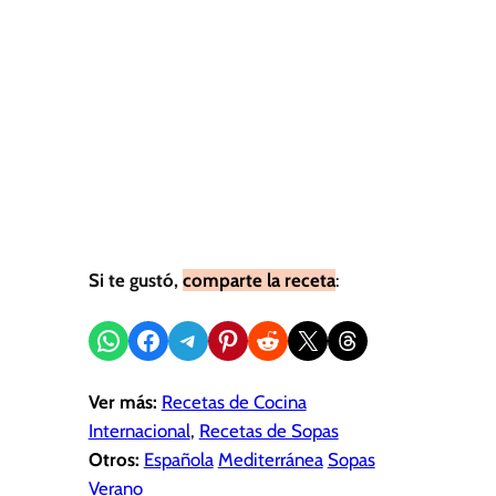
Si te gustó,
comparte la receta
:
Compartir en WhatsApp
Compartir en Facebook
Compartir en Telegram
Compartir en Pinterest
Compartir en Reddit
Compartir en X
Share on Threads
Ver más:
Recetas de Cocina
Internacional
, 
Recetas de Sopas
Otros:
Española
Mediterránea
Sopas
Verano