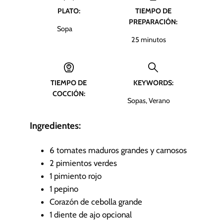
PLATO:
TIEMPO DE
PREPARACIÓN:
Sopa
m
25
minutos
i
n
u
TIEMPO DE
KEYWORDS:
t
COCCIÓN:
o
Sopas, Verano
s
Ingredientes:
6
tomates maduros grandes y carnosos
2
pimientos verdes
1
pimiento rojo
1
pepino
Corazón de cebolla grande
1
diente de ajo
opcional