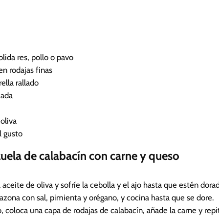
n
u
t
o
s
olida
res, pollo o pavo
en rodajas finas
lla rallado
cada
oliva
l gusto
zuela de calabacín con carne y queso
 aceite de oliva y sofríe la cebolla y el ajo hasta que estén dora
sazona con sal, pimienta y orégano, y cocina hasta que se dore.
 coloca una capa de rodajas de calabacín, añade la carne y repit