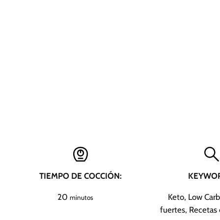
TIEMPO DE COCCIÓN:
KEYWOR
m
20
Keto, Low Carb
minutos
i
fuertes, Recetas