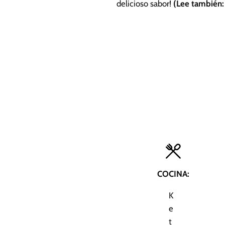
delicioso sabor!
(Lee también
COCINA:
K
e
t