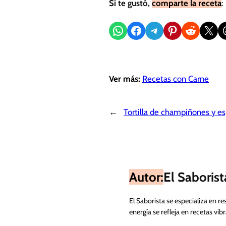
Si te gustó,
comparte la receta
:
Compartir en WhatsApp
Compartir en Facebook
Compartir en Telegram
Compartir en Pinterest
Compartir en Reddit
Compartir en X
Sh
Ver más:
Recetas con Carne
←
Tortilla de champiñones y e
Autor:
El Saborist
El Saborista se especializa en re
energía se refleja en recetas vi