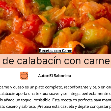
Recetas con Carne
 de calabacín con carne
Autor:
El Saborista
carne y queso es un plato completo, reconfortante y bajo en ca
l calabacín aporta una textura suave y se integra perfectamente c
o añade un toque irresistible. Esta receta es perfecta para mant
lato casero y sabroso. ¡Prepara esta cazuela y déjate conquistar 