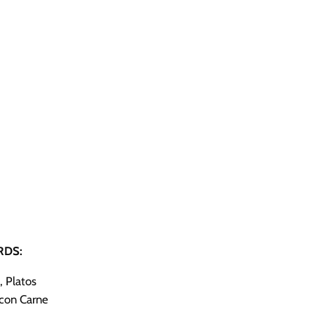
DS:
, Platos
 con Carne