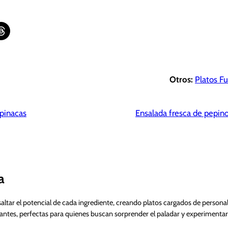
are on Threads
Otros:
Platos Fu
spinacas
Ensalada fresca de pepino
a
saltar el potencial de cada ingrediente, creando platos cargados de personalid
brantes, perfectas para quienes buscan sorprender el paladar y experimentar