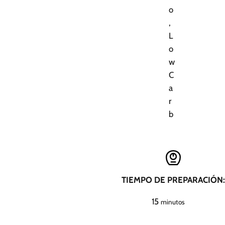
o
,
L
o
w
C
a
r
b
TIEMPO DE PREPARACIÓN:
m
15
minutos
i