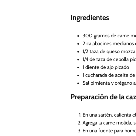
n
u
Ingredientes
t
o
s
300
gramos de carne m
2
calabacines medianos
1/2
taza de queso mozzare
1/4
de taza de cebolla pi
1
diente de ajo picado
1
cucharada de aceite de 
Sal
pimienta y orégano a
Preparación de la ca
En una sartén, calienta el
Agrega la carne molida, 
En una fuente para horno,