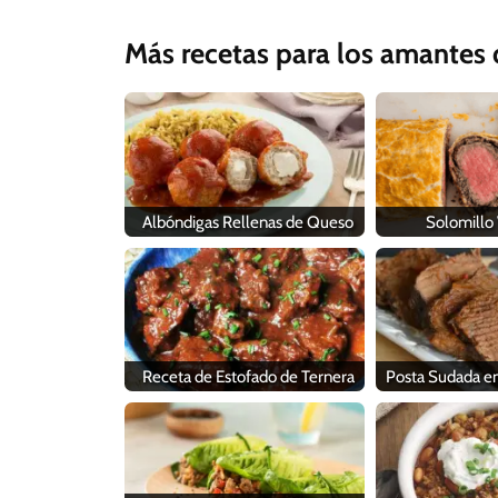
Más recetas para los amantes d
Albóndigas Rellenas de Queso
Solomillo
Receta de Estofado de Ternera
Posta Sudada en