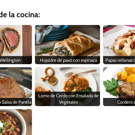
e la cocina:
 Wellington
Hojaldre de pavo con espinaca
Papas rellenas 
Lomo de Cerdo con Ensalada de
 Salsa de Panela
Vegetales
Cordero a