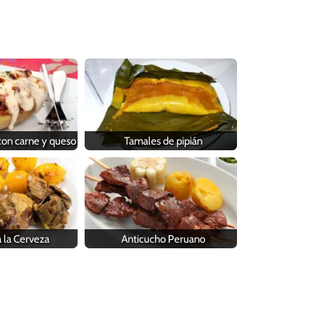
con carne y queso
Tamales de pipián
 la Cerveza
Anticucho Peruano