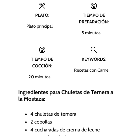
PLATO:
TIEMPO DE
PREPARACIÓN:
Plato principal
m
5
minutos
i
n
u
TIEMPO DE
KEYWORDS:
t
COCCIÓN:
o
Recetas con Carne
s
m
20
minutos
i
n
Ingredientes para Chuletas de Ternera a
u
la Mostaza:
t
o
4
chuletas de ternera
s
2
cebollas
4
cucharadas de crema de leche