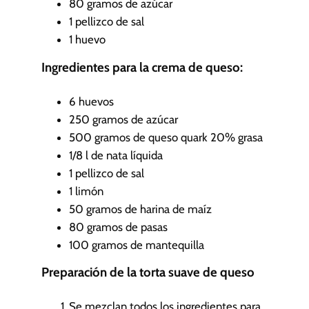
80
gramos de azúcar
1
pellizco de sal
1
huevo
Ingredientes para la crema de queso:
6
huevos
250
gramos de azúcar
500
gramos de queso quark
20% grasa
1/8
l
de nata líquida
1
pellizco de sal
1
limón
50
gramos de harina de maíz
80
gramos de pasas
100
gramos de mantequilla
Preparación de la torta suave de queso
Se mezclan todos los ingredientes para