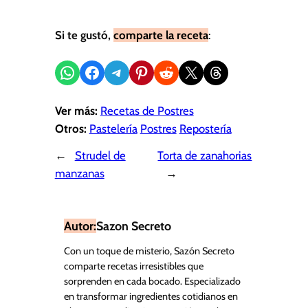
Si te gustó,
comparte la receta
:
Compartir en WhatsApp
Compartir en Facebook
Compartir en Telegram
Compartir en Pinterest
Compartir en Reddit
Compartir en X
Share on Threads
Ver más:
Recetas de Postres
Otros:
Pastelería
Postres
Repostería
←
Strudel de
Torta de zanahorias
manzanas
→
Autor:
Sazon Secreto
Con un toque de misterio, Sazón Secreto
comparte recetas irresistibles que
sorprenden en cada bocado. Especializado
en transformar ingredientes cotidianos en