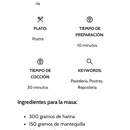
ría
PLATO:
TIEMPO DE
PREPARACIÓN:
Postre
m
10
minutos
i
n
u
TIEMPO DE
KEYWORDS:
t
COCCIÓN:
o
Pastelería, Postres,
s
m
30
minutos
Repostería
i
n
Ingredientes para la masa:
u
t
300
gramos de harina
o
150
gramos de mantequilla
s