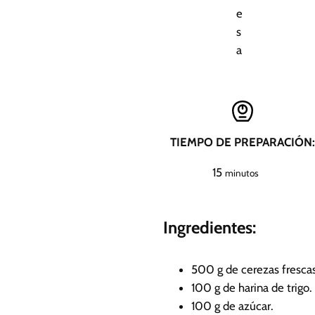
e
s
a
TIEMPO DE PREPARACIÓN:
m
15
minutos
i
n
Ingredientes:
u
t
o
500
g
de cerezas frescas
s
100
g
de harina de trigo.
100
g
de azúcar.