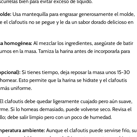
cúrrelas bien para evitar exceso de líquido.
olde:
Usa mantequilla para engrasar generosamente el molde,
 el clafoutis no se pegue y le da un sabor dorado delicioso en
sa homogénea:
Al mezclar los ingredientes, asegúrate de batir
rumos en la masa. Tamiza la harina antes de incorporarla para
pcional):
Si tienes tiempo, deja reposar la masa unos 15-30
ornear. Esto permite que la harina se hidrate y el clafoutis
 más uniforme.
El clafoutis debe quedar ligeramente cuajado pero aún suave,
firme. Si lo horneas demasiado, puede volverse seco. Revisa el
illo; debe salir limpio pero con un poco de humedad.
emperatura ambiente:
Aunque el clafoutis puede servirse frío, su