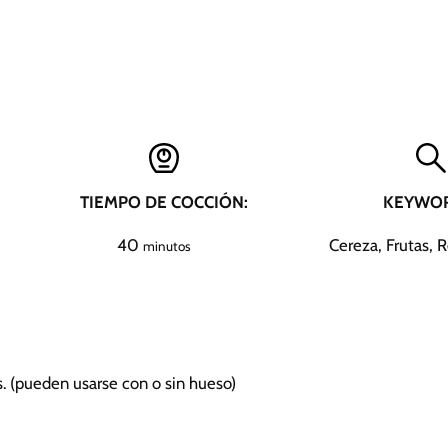
TIEMPO DE COCCIÓN:
KEYWOR
m
40
Cereza, Frutas, 
minutos
i
n
u
t
o
.
(pueden usarse con o sin hueso)
s