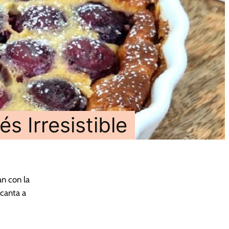
s Irresistible
an con la
ncanta a