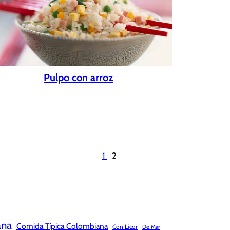
Pulpo con arroz
1
2
ana
Comida Típica Colombiana
Con Licor
De Mar