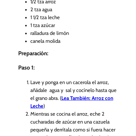
1/2
tza
arroz
o
2
tza
agua
s
1 1/2
tza
leche
1
tza
azúcar
ralladura de limón
canela molida
Preparación:
Paso 1:
Lave y ponga en un cacerola el arroz,
añádale agua y sal y cocínelo hasta que
el grano abra. (
Lea También: Arroz con
Leche
)
Mientras se cocina el arroz, eche 2
cucharadas de azúcar en una cazuela
pequeña y derrítala como si fuera hacer