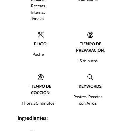
Recetas
Internac
ionales
PLATO:
TIEMPO DE
PREPARACIÓN:
Postre
m
15
minutos
i
n
u
TIEMPO DE
KEYWORDS:
t
COCCIÓN:
o
Postres, Recetas
s
h
m
1
hora
30
minutos
con Arroz
o
i
r
n
Ingredientes:
a
u
t