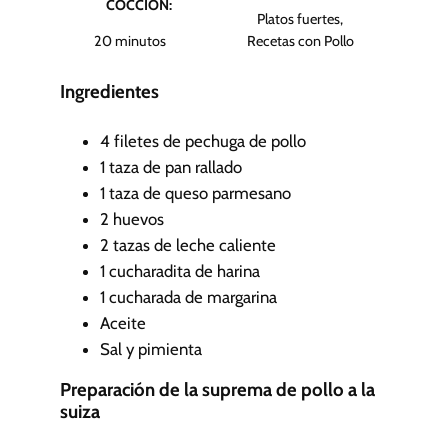
COCCIÓN:
o
Platos fuertes,
s
m
20
minutos
Recetas con Pollo
i
n
Ingredientes
u
t
4
filetes de pechuga de pollo
o
1
taza de pan rallado
s
1
taza de queso parmesano
2
huevos
2
tazas de leche caliente
1
cucharadita de harina
1
cucharada de margarina
Aceite
Sal y pimienta
Preparación de la suprema de pollo a la
suiza