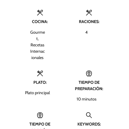
COCINA:
RACIONES:
Gourme
4
t,
Recetas
Internac
ionales
PLATO:
TIEMPO DE
PREPARACIÓN:
Plato principal
m
10
minutos
i
n
u
TIEMPO DE
KEYWORDS:
t