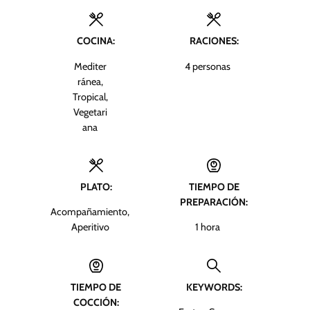
COCINA:
RACIONES:
Mediter
4
personas
ránea,
Tropical,
Vegetari
ana
PLATO:
TIEMPO DE
PREPARACIÓN:
Acompañamiento,
h
Aperitivo
1
hora
o
r
a
TIEMPO DE
KEYWORDS:
COCCIÓN: