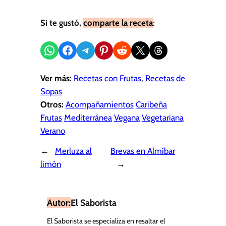
Si te gustó,
comparte la receta
:
Compartir en WhatsApp
Compartir en Facebook
Compartir en Telegram
Compartir en Pinterest
Compartir en Reddit
Compartir en X
Share on Threads
Ver más:
Recetas con Frutas
, 
Recetas de
Sopas
Otros:
Acompañamientos
Caribeña
Frutas
Mediterránea
Vegana
Vegetariana
Verano
←
Merluza al
Brevas en Almíbar
limón
→
Autor:
El Saborista
El Saborista se especializa en resaltar el