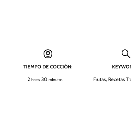
TIEMPO DE COCCIÓN:
KEYWOR
h
m
2
30
Frutas, Recetas Tr
horas
minutos
o
i
r
n
a
u
s
t
o
s