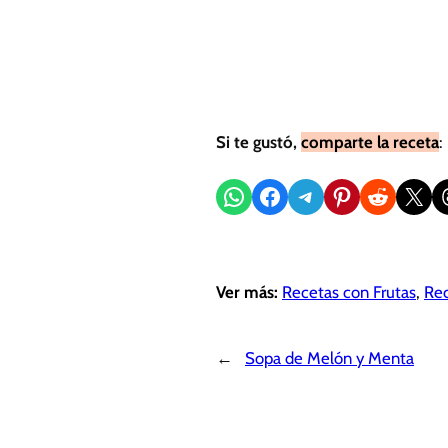
Si te gustó,
comparte la receta
:
Compartir en WhatsApp
Compartir en Facebook
Compartir en Telegram
Compartir en Pinterest
Compartir en Reddit
Compartir en X
Sh
Ver más:
Recetas con Frutas
, 
Rec
←
Sopa de Melón y Menta