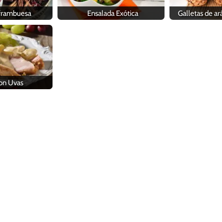
 frambuesa
Ensalada Exótica
Galletas de a
on Uvas