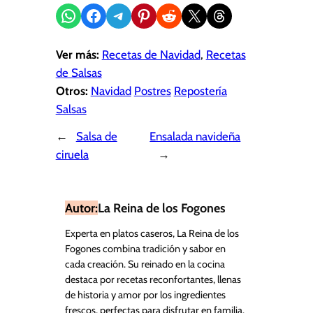
Compartir en WhatsApp
Compartir en Facebook
Compartir en Telegram
Compartir en Pinterest
Compartir en Reddit
Compartir en X
Share on Threads
Ver más:
Recetas de Navidad
, 
Recetas
de Salsas
Otros:
Navidad
Postres
Repostería
Salsas
←
Salsa de
Ensalada navideña
ciruela
→
Autor:
La Reina de los Fogones
Experta en platos caseros, La Reina de los
Fogones combina tradición y sabor en
cada creación. Su reinado en la cocina
destaca por recetas reconfortantes, llenas
de historia y amor por los ingredientes
frescos, perfectas para disfrutar en familia.