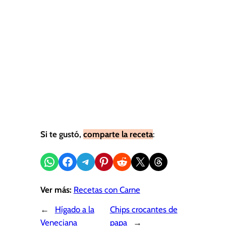
Si te gustó,
comparte la receta
:
Compartir en WhatsApp
Compartir en Facebook
Compartir en Telegram
Compartir en Pinterest
Compartir en Reddit
Compartir en X
Share on Threads
Ver más:
Recetas con Carne
←
Hígado a la
Chips crocantes de
Veneciana
papa
→