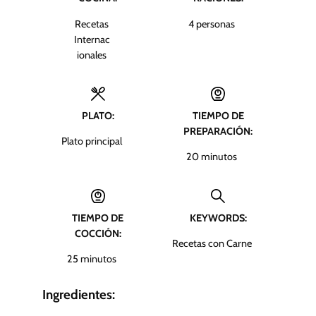
Recetas
4
personas
Internac
ionales
PLATO:
TIEMPO DE
PREPARACIÓN:
Plato principal
m
20
minutos
i
n
u
TIEMPO DE
KEYWORDS:
t
COCCIÓN:
o
Recetas con Carne
s
m
25
minutos
i
n
Ingredientes:
u