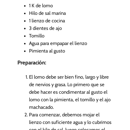
t
1
K
de lomo
o
Hilo de sal marina
s
1
lienzo de cocina
3
dientes de ajo
Tomillo
Agua para empapar el lienzo
Pimienta al gusto
Preparación:
El lomo debe ser bien fino, largo y libre
de nervios y grasa. Lo primero que se
debe hacer es condimentar al gusto el
lomo con la pimienta, el tomillo y el ajo
machacado.
Para comenzar, debemos mojar el
lienzo con suficiente agua y lo cubrimos
con el kilo de sal, luego colocamos el