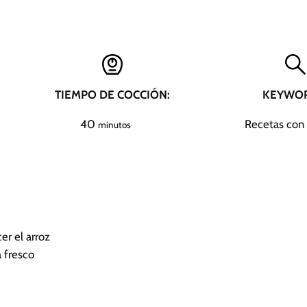
TIEMPO DE COCCIÓN:
KEYWOR
m
40
Recetas con 
minutos
i
n
u
t
o
s
er el arroz
 fresco