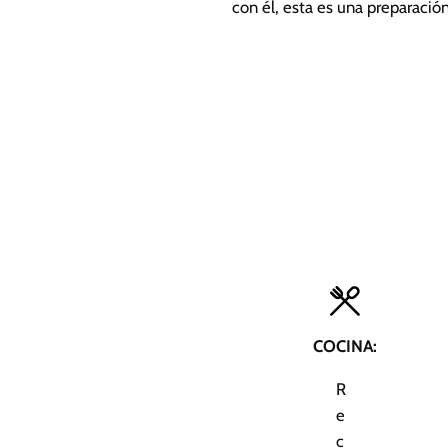
con él, esta es una preparación 
COCINA:
R
e
c