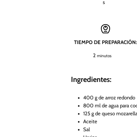
s
TIEMPO DE PREPARACIÓN:
m
2
minutos
i
n
Ingredientes:
u
t
o
400
g
de arroz redondo
s
800
ml
de agua
para coc
125
g
de queso mozarella
Aceite
Sal