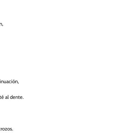
n,
inuación,
é al dente.
rozos.