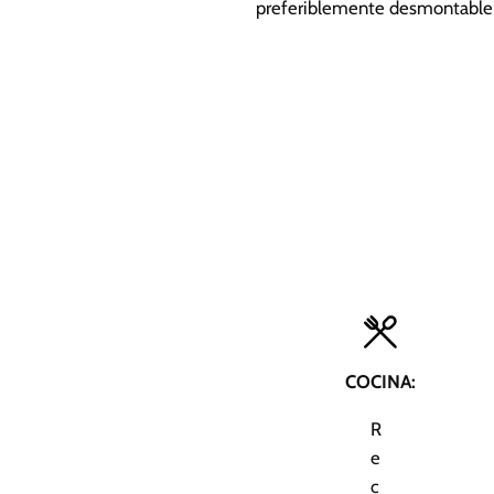
preferiblemente desmontable d
COCINA:
R
e
c