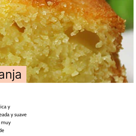
anja
ica y
reada y suave
d muy
de