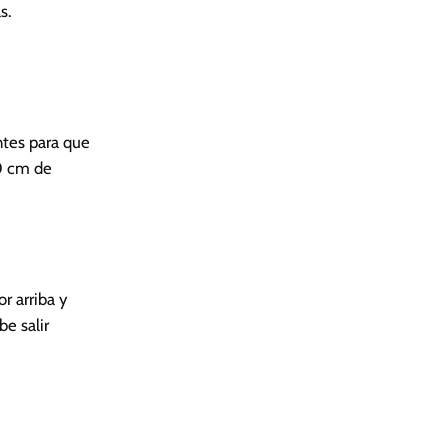
s.
tes para que
0 cm de
r arriba y
be salir