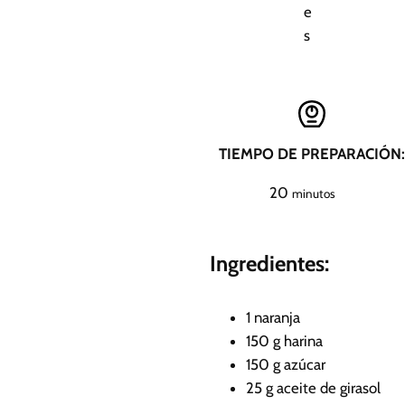
e
s
TIEMPO DE PREPARACIÓN:
m
20
minutos
i
n
Ingredientes:
u
t
o
1
naranja
s
150
g
harina
150
g
azúcar
25
g
aceite de girasol