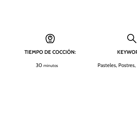
TIEMPO DE COCCIÓN:
KEYWOR
m
30
Pasteles, Postres,
minutos
i
n
u
t
o
s