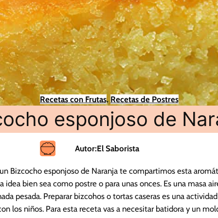
Recetas con Frutas
, 
Recetas de Postres
cocho esponjoso de Nar
Autor:
El Saborista
r un Bizcocho esponjoso de Naranja te compartimos esta aromát
ica idea bien sea como postre o para unas onces. Es una masa ai
nada pesada. Preparar bizcohos o tortas caseras es una activida
n los niños. Para esta receta vas a necesitar batidora y un mol