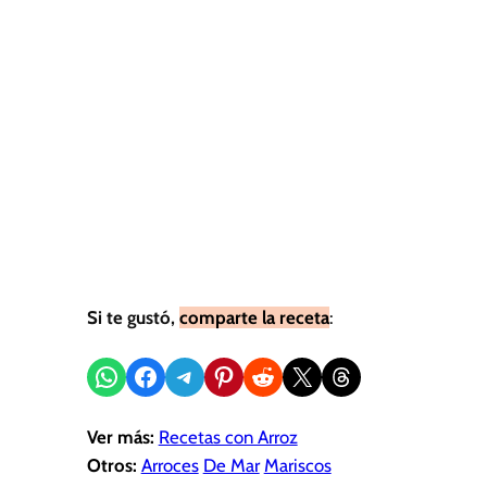
Si te gustó,
comparte la receta
:
Compartir en WhatsApp
Compartir en Facebook
Compartir en Telegram
Compartir en Pinterest
Compartir en Reddit
Compartir en X
Share on Threads
Ver más:
Recetas con Arroz
Otros:
Arroces
De Mar
Mariscos