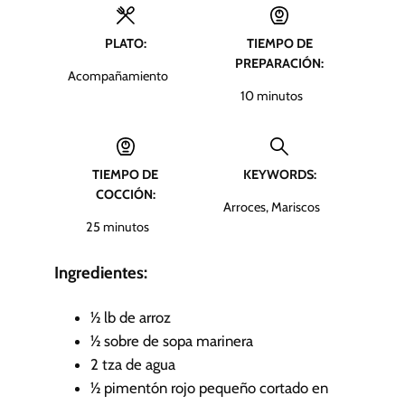
PLATO:
TIEMPO DE
PREPARACIÓN:
Acompañamiento
m
10
minutos
i
n
u
TIEMPO DE
KEYWORDS:
t
COCCIÓN:
o
Arroces, Mariscos
s
m
25
minutos
i
n
Ingredientes:
u
t
½
lb
de arroz
o
½
sobre de sopa marinera
s
2
tza
de agua
½
pimentón rojo pequeño cortado en