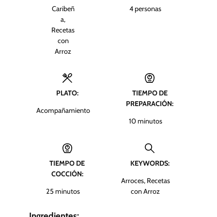
Caribeñ
4
personas
a,
Recetas
con
Arroz
PLATO:
TIEMPO DE
PREPARACIÓN:
Acompañamiento
m
10
minutos
i
n
u
TIEMPO DE
KEYWORDS:
t
COCCIÓN:
o
Arroces, Recetas
s
m
25
minutos
con Arroz
i
n
Ingredientes: