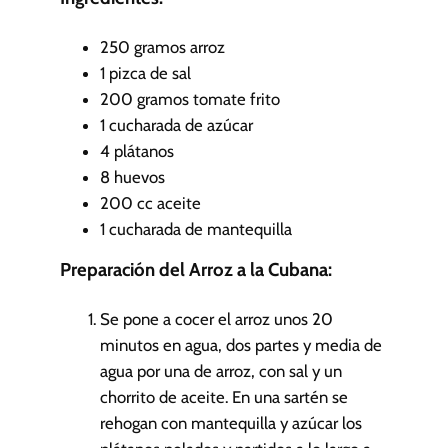
u
t
250
gramos arroz
o
1
pizca de sal
s
200
gramos tomate frito
1
cucharada de azúcar
4
plátanos
8
huevos
200
cc aceite
1
cucharada de mantequilla
Preparación del Arroz a la Cubana:
Se pone a cocer el arroz unos 20
minutos en agua, dos partes y media de
agua por una de arroz, con sal y un
chorrito de aceite. En una sartén se
rehogan con mantequilla y azúcar los