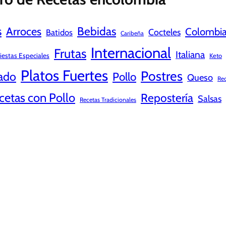
s
Bebidas
Arroces
Colombi
Cocteles
Batidos
Caribeña
Internacional
Frutas
Italiana
iestas Especiales
Keto
Platos Fuertes
Postres
ado
Pollo
Queso
Rec
cetas con Pollo
Repostería
Salsas
Recetas Tradicionales