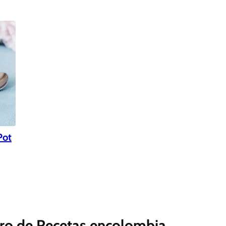
Pot
ro de Recetas encolombia