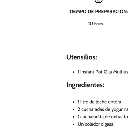
TIEMPO DE PREPARACIÓN:
h
10
horas
o
r
a
s
Utensilios:
1 Instant Pot
Olla Multiu
Ingredientes:
1
litro de leche entera
2
cucharadas de yogur nat
1
cucharadita de extracto 
Un colador o gasa