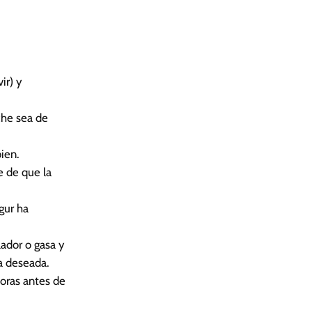
ir) y
che sea de
bien.
e de que la
gur ha
lador o gasa y
a deseada.
horas antes de