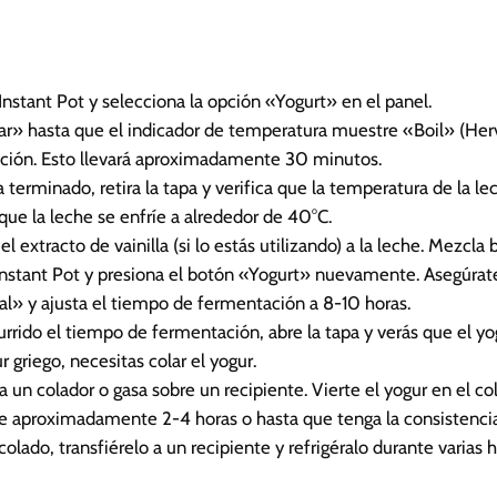
a Instant Pot y selecciona la opción «Yogurt» en el panel.
ar» hasta que el indicador de temperatura muestre «Boil» (Herv
cción. Esto llevará aproximadamente 30 minutos.
 terminado, retira la tapa y verifica que la temperatura de la le
que la leche se enfríe a alrededor de 40°C.
el extracto de vainilla (si lo estás utilizando) a la leche. Mezcla 
a Instant Pot y presiona el botón «Yogurt» nuevamente. Asegúrat
l» y ajusta el tiempo de fermentación a 8-10 horas.
rrido el tiempo de fermentación, abre la tapa y verás que el yo
 griego, necesitas colar el yogur.
ca un colador o gasa sobre un recipiente. Vierte el yogur en el co
te aproximadamente 2-4 horas o hasta que tenga la consistenci
olado, transfiérelo a un recipiente y refrigéralo durante varias 