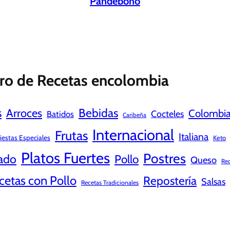
Pandebono
ro de Recetas encolombia
s
Bebidas
Arroces
Colombi
Cocteles
Batidos
Caribeña
Internacional
Frutas
Italiana
iestas Especiales
Keto
Platos Fuertes
Postres
ado
Pollo
Queso
Rec
cetas con Pollo
Repostería
Salsas
Recetas Tradicionales