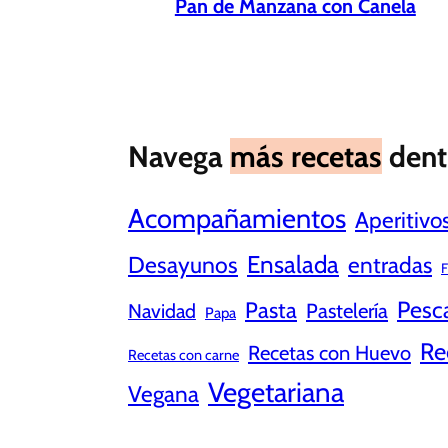
Pan de Manzana con Canela
Navega
más recetas
dent
Acompañamientos
Aperitivo
Ensalada
Desayunos
entradas
F
Pesc
Pasta
Pastelería
Navidad
Papa
Re
Recetas con Huevo
Recetas con carne
Vegetariana
Vegana