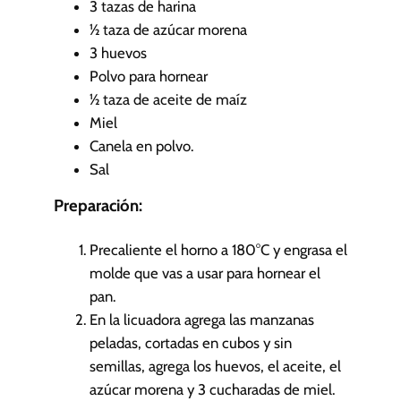
3
tazas de harina
s
½
taza de azúcar morena
3
huevos
Polvo para hornear
½
taza de aceite de maíz
Miel
Canela en polvo.
Sal
Preparación:
Precaliente el horno a 180°C y engrasa el
molde que vas a usar para hornear el
pan.
En la licuadora agrega las manzanas
peladas, cortadas en cubos y sin
semillas, agrega los huevos, el aceite, el
azúcar morena y 3 cucharadas de miel.