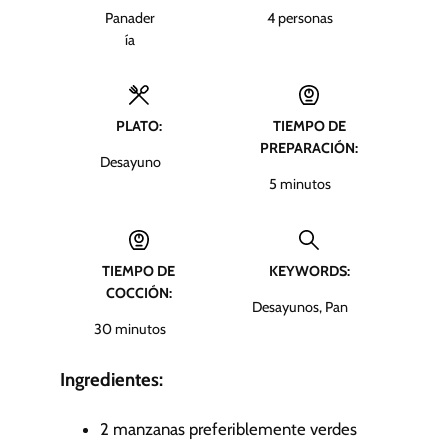
Panader
4
personas
ía
PLATO:
TIEMPO DE
PREPARACIÓN:
Desayuno
m
5
minutos
i
n
u
TIEMPO DE
KEYWORDS:
t
COCCIÓN:
o
Desayunos, Pan
s
m
30
minutos
i
n
Ingredientes:
u
t
2
manzanas
preferiblemente verdes
o