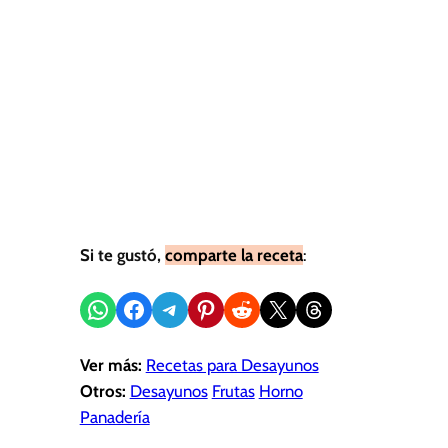
Si te gustó,
comparte la receta
:
Compartir en WhatsApp
Compartir en Facebook
Compartir en Telegram
Compartir en Pinterest
Compartir en Reddit
Compartir en X
Share on Threads
Ver más:
Recetas para Desayunos
Otros:
Desayunos
Frutas
Horno
Panadería