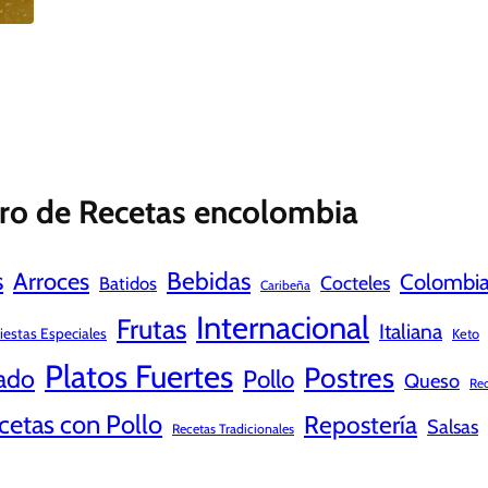
ro de Recetas encolombia
s
Bebidas
Arroces
Colombi
Cocteles
Batidos
Caribeña
Internacional
Frutas
Italiana
iestas Especiales
Keto
Platos Fuertes
Postres
ado
Pollo
Queso
Rec
cetas con Pollo
Repostería
Salsas
Recetas Tradicionales