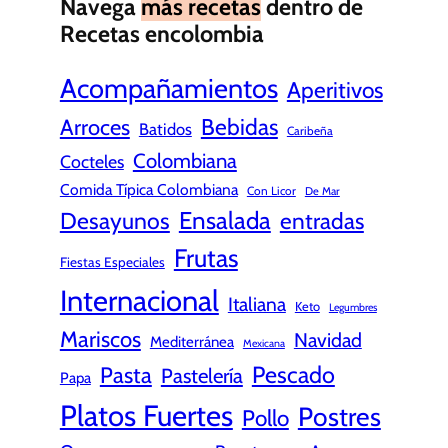
Navega
más recetas
dentro de
Recetas encolombia
Acompañamientos
Aperitivos
Bebidas
Arroces
Batidos
Caribeña
Colombiana
Cocteles
Comida Típica Colombiana
Con Licor
De Mar
Ensalada
Desayunos
entradas
Frutas
Fiestas Especiales
Internacional
Italiana
Keto
Legumbres
Mariscos
Navidad
Mediterránea
Mexicana
Pescado
Pasta
Pastelería
Papa
Platos Fuertes
Postres
Pollo