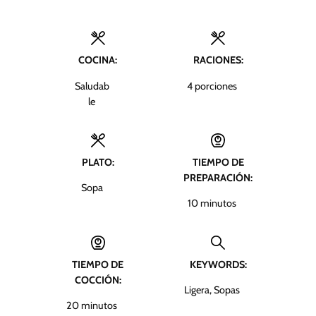
COCINA:
RACIONES:
Saludab
4
porciones
le
PLATO:
TIEMPO DE
PREPARACIÓN:
Sopa
m
10
minutos
i
n
u
TIEMPO DE
KEYWORDS:
t
COCCIÓN:
o
Ligera, Sopas
s
m
20
minutos