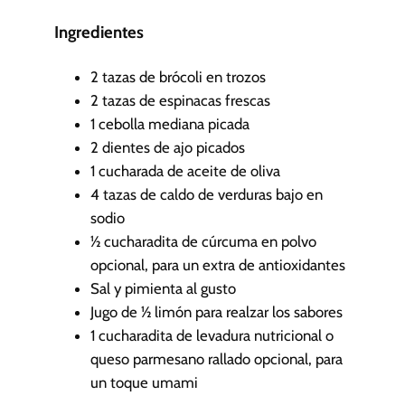
i
n
Ingredientes
u
t
2
tazas de brócoli en trozos
o
2
tazas de espinacas frescas
s
1
cebolla mediana picada
2
dientes de ajo picados
1
cucharada de aceite de oliva
4
tazas de caldo de verduras bajo en
sodio
½
cucharadita de cúrcuma en polvo
opcional, para un extra de antioxidantes
Sal y pimienta al gusto
Jugo de ½ limón
para realzar los sabores
1
cucharadita de levadura nutricional o
queso parmesano rallado
opcional, para
un toque umami